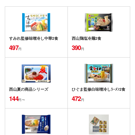
すみれ監修味噌冷し中華2食
西山鶏塩冷麺2食
497
390
円
円
西山夏の商品シリーズ
ひぐま監修白味噌冷しﾗｰﾒﾝ2食
144
472
円
〜
円