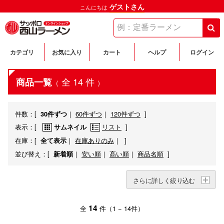
ゲストさん
こんにちは
カテゴリ
お気に入り
カート
ヘルプ
ログイン
全 14 件
商品一覧
（
）
件数：
[
｜
60件ずつ
｜
120件ずつ
]
30件ずつ
表示：
[
リスト
]
サムネイル
在庫：
[
｜
在庫ありのみ
｜ ]
全て表示
並び替え：
[
｜
安い順
｜
髙い順
｜
商品名順
]
新着順
さらに詳しく絞り込む
14
全
件（1 − 14件）