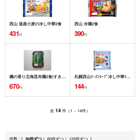
西山 道産小麦の冷し中華2食
西山 冷麺2食
431
390
円
円
磯の香り北海昆布麺2食(すき昆布無し)
札幌西山ﾗｰﾒﾝｽｰﾌﾟ冷し中華1人前
670
144
円
円
14
全
件（1 − 14件）
件数：
[
｜
60件ずつ
｜
120件ずつ
]
30件ずつ