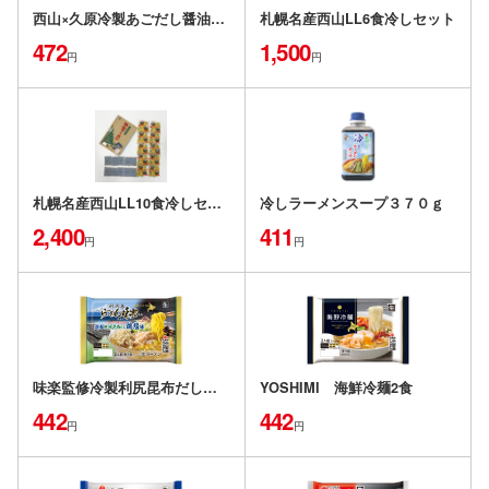
西山×久原冷製あごだし醤油ﾗｰﾒﾝ2食
札幌名産西山LL6食冷しセット
472
1,500
円
円
札幌名産西山LL10食冷しセット
冷しラーメンスープ３７０ｇ
2,400
411
円
円
味楽監修冷製利尻昆布だし鶏塩ラーメン2食
YOSHIMI 海鮮冷麺2食
442
442
円
円